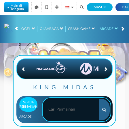
Main di
MASUK
DAF
Telegram
RACE
TOGEL
OLAHRAGA
CRASH GAME
ARCADE
SA
KING MIDAS
SEMUA
PERMAINAN
ARCADE