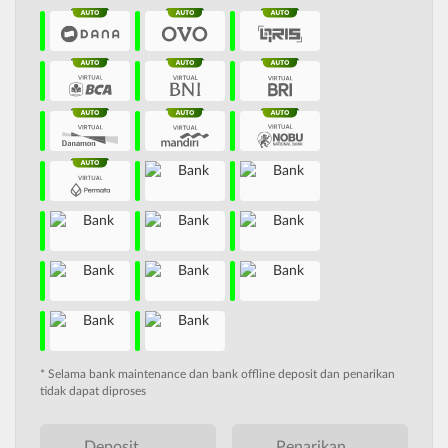
* Selama bank maintenance dan bank offline deposit dan penarikan
tidak dapat diproses
Deposit
Penarikan