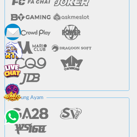
Sabung Ayam