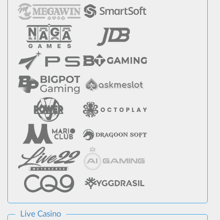
Live Casino