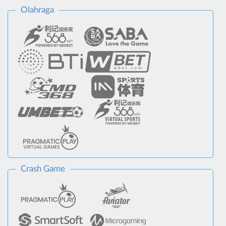
Olahraga
Crash Game