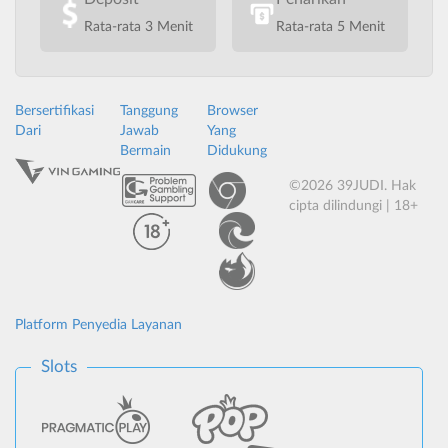
Rata-rata 3 Menit
Rata-rata 5 Menit
Bersertifikasi
Tanggung
Browser
Dari
Jawab
Yang
Bermain
Didukung
©2026 39JUDI. Hak
cipta dilindungi | 18+
Platform Penyedia Layanan
Slots