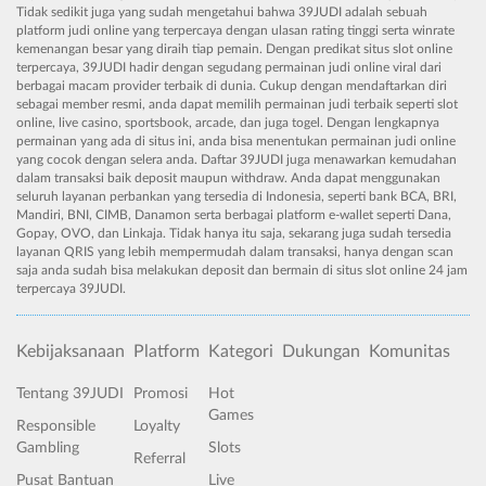
Tidak sedikit juga yang sudah mengetahui bahwa 39JUDI adalah sebuah
platform judi online yang terpercaya dengan ulasan rating tinggi serta winrate
kemenangan besar yang diraih tiap pemain. Dengan predikat situs slot online
terpercaya, 39JUDI hadir dengan segudang permainan judi online viral dari
berbagai macam provider terbaik di dunia. Cukup dengan mendaftarkan diri
sebagai member resmi, anda dapat memilih permainan judi terbaik seperti slot
online, live casino, sportsbook, arcade, dan juga togel. Dengan lengkapnya
permainan yang ada di situs ini, anda bisa menentukan permainan judi online
yang cocok dengan selera anda. Daftar 39JUDI juga menawarkan kemudahan
dalam transaksi baik deposit maupun withdraw. Anda dapat menggunakan
seluruh layanan perbankan yang tersedia di Indonesia, seperti bank BCA, BRI,
Mandiri, BNI, CIMB, Danamon serta berbagai platform e-wallet seperti Dana,
Gopay, OVO, dan Linkaja. Tidak hanya itu saja, sekarang juga sudah tersedia
layanan QRIS yang lebih mempermudah dalam transaksi, hanya dengan scan
saja anda sudah bisa melakukan deposit dan bermain di situs slot online 24 jam
terpercaya 39JUDI.
Kebijaksanaan
Platform
Kategori
Dukungan
Komunitas
Tentang 39JUDI
Promosi
Hot
Games
Responsible
Loyalty
Gambling
Slots
Referral
Pusat Bantuan
Live