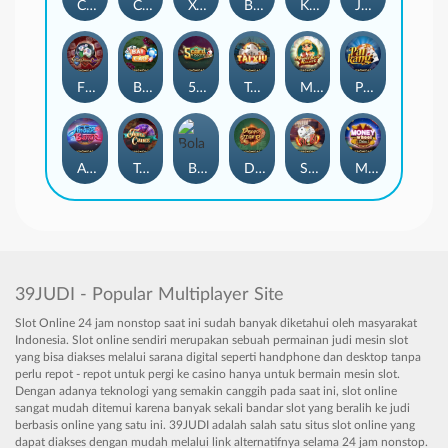
Cards Hi Lo
Coin Pusher
Xoc Dia Lightning
Baccarat: Swipe
KM Virtual Horse Racing
Jogo De Bozo
Fish Prawn Crab 2
Bai Cao
5 Card Poker
Tai Xiu
Monkey King Roulette
Pai Kang
Andar Bahar
Triple Chance
Bola Golek
Dragon Tiger 2
Sic Bo
Money Wheel Deluxe
39JUDI - Popular Multiplayer Site
Slot Online 24 jam nonstop saat ini sudah banyak diketahui oleh masyarakat
Indonesia. Slot online sendiri merupakan sebuah permainan judi mesin slot
yang bisa diakses melalui sarana digital seperti handphone dan desktop tanpa
perlu repot - repot untuk pergi ke casino hanya untuk bermain mesin slot.
Dengan adanya teknologi yang semakin canggih pada saat ini, slot online
sangat mudah ditemui karena banyak sekali bandar slot yang beralih ke judi
berbasis online yang satu ini. 39JUDI adalah salah satu situs slot online yang
dapat diakses dengan mudah melalui link alternatifnya selama 24 jam nonstop.