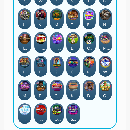
Remember Gulag
Walk of Shame
Poison Eve
Space Donkey
The Rave
Book Of Shadows
Jingle Balls
Karen Maneater
Monkey's Gold xPays
Tomb of Nefertiti
Fruits
Nexus Tombstone RIP
Tomb of Akhenaten
Hot Nudge
Hot 4 Cash
Bonus Bunnies
Owls
Manhattan Goes Wild
Thor: Hammer Time
Tractor Beam
Golden Genie And The Walking Wilds
Coins of Fortune
Pixies vs Pirates
WiXX
Milky Ways
Tesla Jolt
Casino Win Spin
Kitchen Drama: Sushi Mania
Dungeon Quest
Gaelic Gold
Ice Ice Yeti
Immortal Fruits
Outsourced: Slash Game
Starstruck