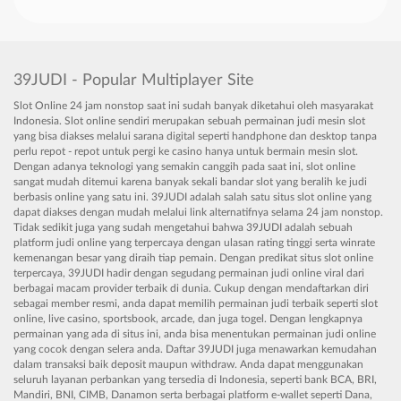
39JUDI - Popular Multiplayer Site
Slot Online 24 jam nonstop saat ini sudah banyak diketahui oleh masyarakat
Indonesia. Slot online sendiri merupakan sebuah permainan judi mesin slot
yang bisa diakses melalui sarana digital seperti handphone dan desktop tanpa
perlu repot - repot untuk pergi ke casino hanya untuk bermain mesin slot.
Dengan adanya teknologi yang semakin canggih pada saat ini, slot online
sangat mudah ditemui karena banyak sekali bandar slot yang beralih ke judi
berbasis online yang satu ini. 39JUDI adalah salah satu situs slot online yang
dapat diakses dengan mudah melalui link alternatifnya selama 24 jam nonstop.
Tidak sedikit juga yang sudah mengetahui bahwa 39JUDI adalah sebuah
platform judi online yang terpercaya dengan ulasan rating tinggi serta winrate
kemenangan besar yang diraih tiap pemain. Dengan predikat situs slot online
terpercaya, 39JUDI hadir dengan segudang permainan judi online viral dari
berbagai macam provider terbaik di dunia. Cukup dengan mendaftarkan diri
sebagai member resmi, anda dapat memilih permainan judi terbaik seperti slot
online, live casino, sportsbook, arcade, dan juga togel. Dengan lengkapnya
permainan yang ada di situs ini, anda bisa menentukan permainan judi online
yang cocok dengan selera anda. Daftar 39JUDI juga menawarkan kemudahan
dalam transaksi baik deposit maupun withdraw. Anda dapat menggunakan
seluruh layanan perbankan yang tersedia di Indonesia, seperti bank BCA, BRI,
Mandiri, BNI, CIMB, Danamon serta berbagai platform e-wallet seperti Dana,