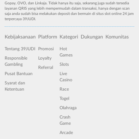
Gopay, OVO, dan Linkaja. Tidak hanya itu saja, sekarang juga sudah tersedia
layanan QRIS yang lebih mempermudah dalam transaksi, hanya dengan scan
saja anda sudah bisa melakukan deposit dan bermain di situs slot online 24 jam
terpercaya 39JUDI.
Kebijaksanaan
Platform
Kategori
Dukungan
Komunitas
Tentang 39JUDI
Promosi
Hot
Games
Responsible
Loyalty
Gambling
Slots
Referral
Pusat Bantuan
Live
Casino
Syarat dan
Ketentuan
Race
Togel
Olahraga
Crash
Game
Arcade