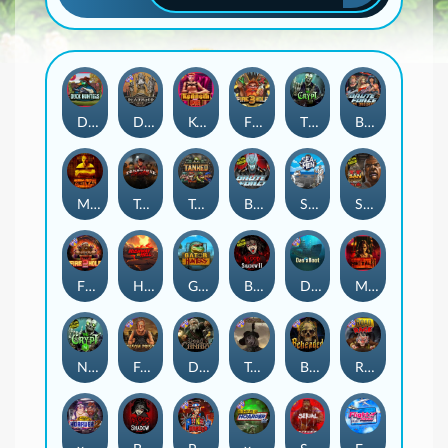
Duck Hunters
Deadwood R.I.P
Kenneth Must Die
Fire in the Hole 3
The Crypt
Brute Force: Alien Onslaught
Mental
Tombstone Slaughter
Tanked
Brute Force
Seamen
San Quentin 2: Death Row
Fire in the Hole 2
Highway to Hell
Gator Hunters
Blood & Shadow 2
Das xBoot
Mental 2
Nexus The Crypt
Folsom Prison
Dead Canary
Tombstone RIP
Beheaded
Road Rage