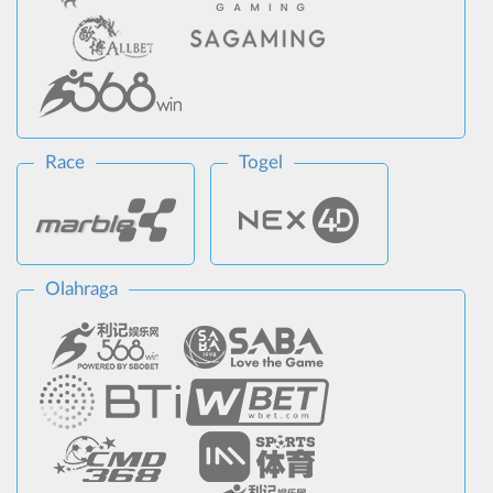
Race
Togel
Olahraga