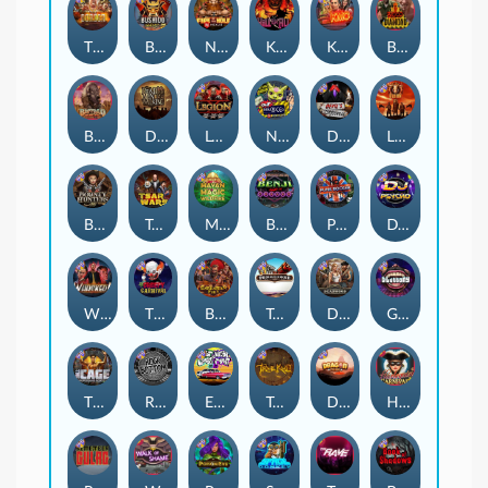
The Border
Bushido Way xNudge
Nexus Fire In The Hole xBomb
Kill Em All
Kiss My Chainsaw
Blood Diamond
Buffalo Hunter
Dead Men Walking
Legion X
Nexus Outsourced
Devil's Crossroad
Little Bighorn
Bounty Hunters xNudge®
Tsar Wars
Mayan Magic Wildfire
Benji Killed in Vegas
Punk Rocker
DJ Psycho
Whacked
The Creepy Carnival
Barbarian Fury
Tombstone
Deadwood xNudge
Gluttony
The Cage
Rock Bottom
East Coast Vs West Coast
True kult
Dragon Tribe
Harlequin Carnival