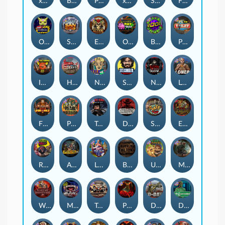
xWays Hoarder 2
Blood & Shadow
Punk Rocker 2
xWays Hoarder xSplit
Serial
Flight Mode
Outsourced
San Quentin xWays
El Pasa Gunfight xNudge
Outsourced: Payday
Brick Snake 2000
Punk Toilet
Infectious 5 xWays
Home of the Brave
Nine To Five
Stockholm Syndrome
Nexus Blood & Shadow
Loner
Fire In The Hole xBomb
Pearl Harbor
True Grit Redemption
Dead, Dead, or Deader
Skate or Die
Evil Goblins xBomb
Roadkill
Apocalypse Super xNudge
Land of the Free
Bangkok Hilton
Ugliest Catch
Misery Mining
Warrior Graveyard xNudge
Munchies
Tombstone No Mercy
Possessed
D Day
Disturbed