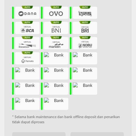
* Selama bank maintenance dan bank offline deposit dan penarikan
tidak dapat diproses