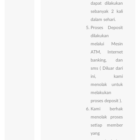
dapat dilakukan
sebanyak 2 kali
dalam sehari.
Proses Deposit
dilakukan
melalui Mesin
ATM, Internet
banking, dan
sms ( Diluar dari
ini, kami
menolak untuk
melakukan
proses deposit ).
Kami berhak
menolak proses
setiap member
yang