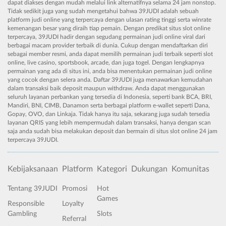
dapat diakses dengan mudah melalui link alternatifnya selama 24 jam nonstop.
Tidak sedikit juga yang sudah mengetahui bahwa 39JUDI adalah sebuah
platform judi online yang terpercaya dengan ulasan rating tinggi serta winrate
kemenangan besar yang diraih tiap pemain. Dengan predikat situs slot online
terpercaya, 39JUDI hadir dengan segudang permainan judi online viral dari
berbagai macam provider terbaik di dunia. Cukup dengan mendaftarkan diri
sebagai member resmi, anda dapat memilih permainan judi terbaik seperti slot
online, live casino, sportsbook, arcade, dan juga togel. Dengan lengkapnya
permainan yang ada di situs ini, anda bisa menentukan permainan judi online
yang cocok dengan selera anda. Daftar 39JUDI juga menawarkan kemudahan
dalam transaksi baik deposit maupun withdraw. Anda dapat menggunakan
seluruh layanan perbankan yang tersedia di Indonesia, seperti bank BCA, BRI,
Mandiri, BNI, CIMB, Danamon serta berbagai platform e-wallet seperti Dana,
Gopay, OVO, dan Linkaja. Tidak hanya itu saja, sekarang juga sudah tersedia
layanan QRIS yang lebih mempermudah dalam transaksi, hanya dengan scan
saja anda sudah bisa melakukan deposit dan bermain di situs slot online 24 jam
terpercaya 39JUDI.
Kebijaksanaan
Platform
Kategori
Dukungan
Komunitas
Tentang 39JUDI
Promosi
Hot
Games
Responsible
Loyalty
Gambling
Slots
Referral