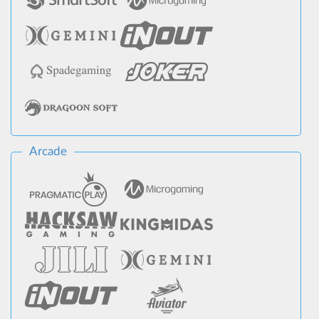
Arcade