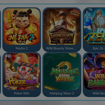
Nezha 2
Wild Bounty Showdown
Epic Ze
Poker Win
Mahjong Ways 2
Wild Ba