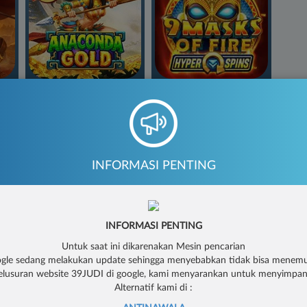
Anaconda Gold
9 Masks of Fire™ HyperSpins™
Pragmatic Play
MicroGaming
INFORMASI PENTING
INFORMASI PENTING
Untuk saat ini dikarenakan Mesin pencarian
gle sedang melakukan update sehingga menyebabkan tidak bisa menem
elusuran website 39JUDI di google, kami menyarankan untuk menyimpan 
Alternatif kami di :