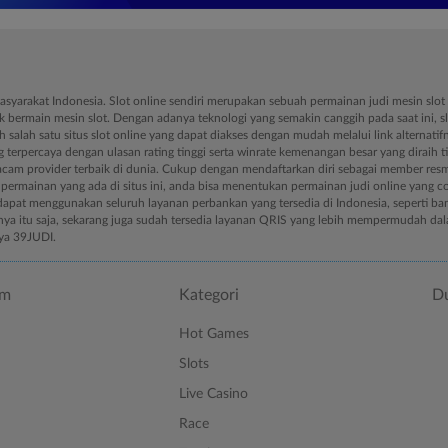
syarakat Indonesia. Slot online sendiri merupakan sebuah permainan judi mesin slot 
uk bermain mesin slot. Dengan adanya teknologi yang semakin canggih pada saat ini, 
lah salah satu situs slot online yang dapat diakses dengan mudah melalui link alternat
erpercaya dengan ulasan rating tinggi serta winrate kemenangan besar yang diraih ti
acam provider terbaik di dunia. Cukup dengan mendaftarkan diri sebagai member resmi,
a permainan yang ada di situs ini, anda bisa menentukan permainan judi online yang
pat menggunakan seluruh layanan perbankan yang tersedia di Indonesia, seperti ba
nya itu saja, sekarang juga sudah tersedia layanan QRIS yang lebih mempermudah dal
aya 39JUDI.
rm
Kategori
D
Hot Games
Slots
Live Casino
Race