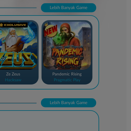
Lebih Banyak Game
Ze Zeus
Pandemic Rising
Hacksaw
Pragmatic Play
Lebih Banyak Game