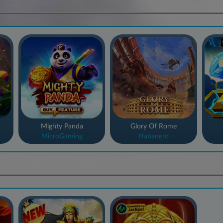
Mighty Panda
Glory Of Rome
MicroGaming
Habanero