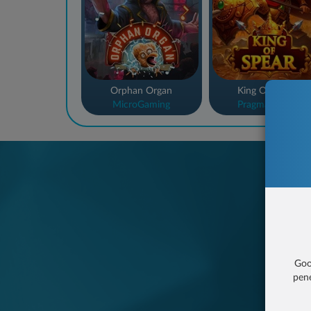
Orphan Organ
King Of Spears
MicroGaming
Pragmatic Play
Goo
pen