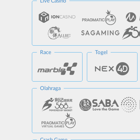
Live Casino
Race
Togel
Olahraga
Crash Game