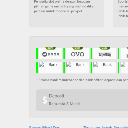
Penyedia slot online dengan beragam
Sports
pilihan game menarik yang memudahkan
menawa
pemain untuk mencapai jackpot
lebih 
lebih 
* Selama bank maintenance dan bank offline deposit dan pen
Deposit
Rata-rata 3 Menit
Bersertifikasi Dari
Tanggung Jawab Bermain