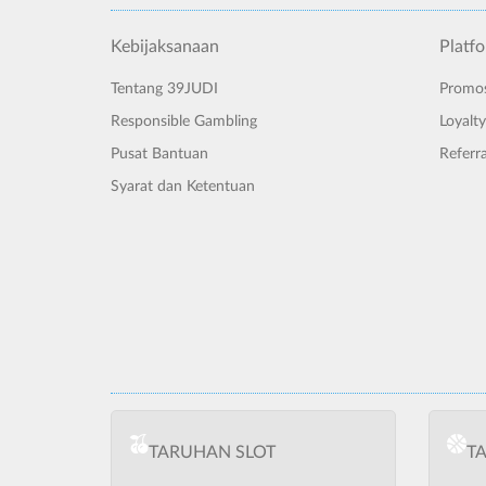
Kebijaksanaan
Platf
Tentang 39JUDI
Promos
Responsible Gambling
Loyalty
Pusat Bantuan
Referra
Syarat dan Ketentuan
TARUHAN SLOT
T