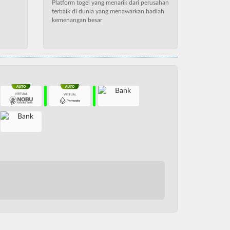
Platform togel yang menarik dari perusahan
terbaik di dunia yang menawarkan hadiah
kemenangan besar