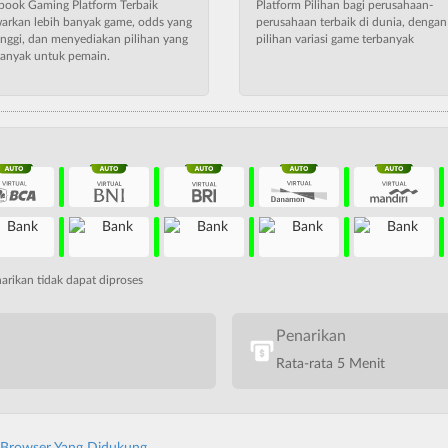
book Gaming Platform Terbaik
Platform Pilihan bagi perusahaan-
rkan lebih banyak game, odds yang
perusahaan terbaik di dunia, dengan
tinggi, dan menyediakan pilihan yang
pilihan variasi game terbanyak
banyak untuk pemain.
arikan tidak dapat diproses
Penarikan
Rata-rata 5 Menit
Browser Yang Didukung