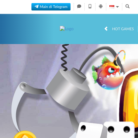
Main di Telegram
HOT GAMES