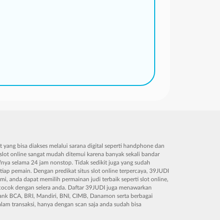
 yang bisa diakses melalui sarana digital seperti handphone dan
 slot online sangat mudah ditemui karena banyak sekali bandar
tifnya selama 24 jam nonstop. Tidak sedikit juga yang sudah
iap pemain. Dengan predikat situs slot online terpercaya, 39JUDI
, anda dapat memilih permainan judi terbaik seperti slot online,
g cocok dengan selera anda. Daftar 39JUDI juga menawarkan
ank BCA, BRI, Mandiri, BNI, CIMB, Danamon serta berbagai
lam transaksi, hanya dengan scan saja anda sudah bisa