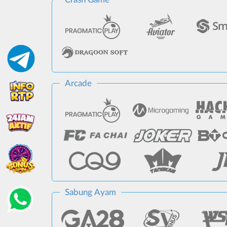
Arcade
Sabung Ayam