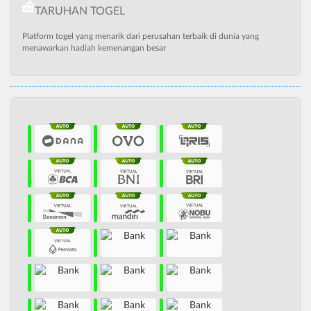
TARUHAN TOGEL
Platform togel yang menarik dari perusahan terbaik di dunia yang
menawarkan hadiah kemenangan besar