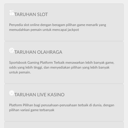
TARUHAN SLOT
Penyedia slot online dengan beragam pilihan game menarik yang
memudahkan pemain untuk mencapai jackpot
TARUHAN OLAHRAGA
Sportsbook Gaming Platform Terbaik menawarkan lebih banyak game,
odds yang lebih tinggi, dan menyediakan pilihan yang lebih banyak
untuk pemain.
TARUHAN LIVE KASINO
Platform Pilihan bagi perusahaan-perusahaan terbaik di dunia, dengan
pilihan variasi game terbanyak