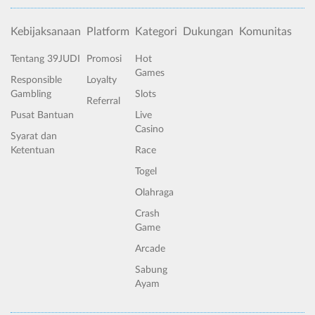
Kebijaksanaan
Platform
Kategori
Dukungan
Komunitas
Tentang 39JUDI
Promosi
Hot
Games
Responsible
Loyalty
Gambling
Slots
Referral
Pusat Bantuan
Live
Casino
Syarat dan
Ketentuan
Race
Togel
Olahraga
Crash
Game
Arcade
Sabung
Ayam