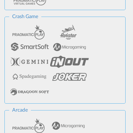
Crash Game
Arcade