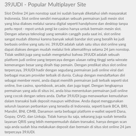
39JUDI - Popular Multiplayer Site
Slot Online 24 jam nonstop saat ini sudah banyak diketahui oleh masyarakat
Indonesia. Slot online sendiri merupakan sebuah permainan judi mesin slot
yang bisa diakses melalui sarana digital seperti handphone dan desktop tanpa
perlu repot - repot untuk pergi ke casino hanya untuk bermain mesin slot.
Dengan adanya teknologi yang semakin canggih pada saat ini, slot online
sangat mudah ditemui karena banyak sekali bandar slot yang beralih ke judi
berbasis online yang satu ini. 39JUDI adalah salah satu situs slot online yang
dapat diakses dengan mudah melalui link alternatifnya selama 24 jam nonstop.
Tidak sedikit juga yang sudah mengetahui bahwa 39JUDI adalah sebuah
platform judi online yang terpercaya dengan ulasan rating tinggi serta winrate
kemenangan besar yang diraih tiap pemain. Dengan predikat situs slot online
terpercaya, 39JUDI hadir dengan segudang permainan judi online viral dari
berbagai macam provider terbaik di dunia. Cukup dengan mendaftarkan diri
sebagai member resmi, anda dapat memilih permainan judi terbaik seperti slot
online, live casino, sportsbook, arcade, dan juga togel. Dengan lengkapnya
permainan yang ada di situs ini, anda bisa menentukan permainan judi online
yang cocok dengan selera anda. Daftar 39JUDI juga menawarkan kemudahan
dalam transaksi baik deposit maupun withdraw. Anda dapat menggunakan
seluruh layanan perbankan yang tersedia di Indonesia, seperti bank BCA, BRI,
Mandiri, BNI, CIMB, Danamon serta berbagai platform e-wallet seperti Dana,
Gopay, OVO, dan Linkaja. Tidak hanya itu saja, sekarang juga sudah tersedia
layanan QRIS yang lebih mempermudah dalam transaksi, hanya dengan scan
saja anda sudah bisa melakukan deposit dan bermain di situs slot online 24 jam
terpercaya 39JUDI.