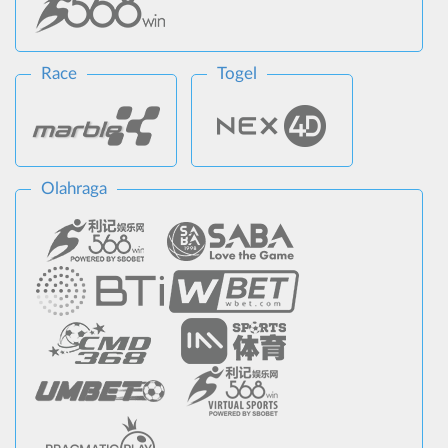
Race
Togel
Olahraga