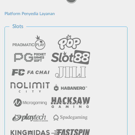
Platform Penyedia Layanan
Slots