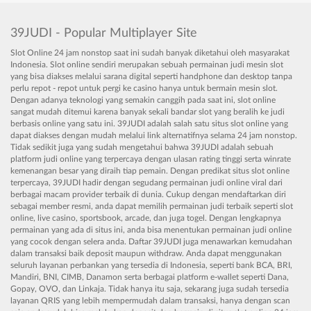
39JUDI - Popular Multiplayer Site
Slot Online 24 jam nonstop saat ini sudah banyak diketahui oleh masyarakat
Indonesia. Slot online sendiri merupakan sebuah permainan judi mesin slot
yang bisa diakses melalui sarana digital seperti handphone dan desktop tanpa
perlu repot - repot untuk pergi ke casino hanya untuk bermain mesin slot.
Dengan adanya teknologi yang semakin canggih pada saat ini, slot online
sangat mudah ditemui karena banyak sekali bandar slot yang beralih ke judi
berbasis online yang satu ini. 39JUDI adalah salah satu situs slot online yang
dapat diakses dengan mudah melalui link alternatifnya selama 24 jam nonstop.
Tidak sedikit juga yang sudah mengetahui bahwa 39JUDI adalah sebuah
platform judi online yang terpercaya dengan ulasan rating tinggi serta winrate
kemenangan besar yang diraih tiap pemain. Dengan predikat situs slot online
terpercaya, 39JUDI hadir dengan segudang permainan judi online viral dari
berbagai macam provider terbaik di dunia. Cukup dengan mendaftarkan diri
sebagai member resmi, anda dapat memilih permainan judi terbaik seperti slot
online, live casino, sportsbook, arcade, dan juga togel. Dengan lengkapnya
permainan yang ada di situs ini, anda bisa menentukan permainan judi online
yang cocok dengan selera anda. Daftar 39JUDI juga menawarkan kemudahan
dalam transaksi baik deposit maupun withdraw. Anda dapat menggunakan
seluruh layanan perbankan yang tersedia di Indonesia, seperti bank BCA, BRI,
Mandiri, BNI, CIMB, Danamon serta berbagai platform e-wallet seperti Dana,
Gopay, OVO, dan Linkaja. Tidak hanya itu saja, sekarang juga sudah tersedia
layanan QRIS yang lebih mempermudah dalam transaksi, hanya dengan scan