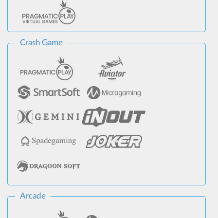
Crash Game
Arcade