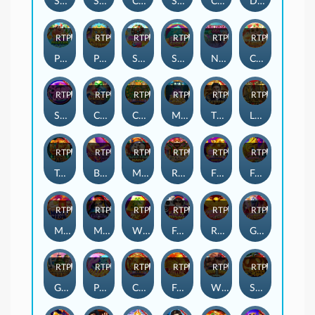
Super Powerful
SUPER GEMS
CHALLENGE・FU LU SHOU XI
Super Win
CAISHEN DADDY
Double Happiness
RTP
85%
RTP
90%
RTP
94%
RTP
86%
RTP
RTP
81%
Piggy Master
PYRAMID OF FLAMES
SUGAR BOOM
SUPER LUCKY
NECROMANCER SHA
CAISHEN-LUCKY SPREAD
RTP
RTP
RTP
81%
RTP
87%
RTP
91%
RTP
85%
Super Rich
CUBE?
Challenge・Mayan Calendar
MYSTIC LEGEND 2
The Empire
Lucky Poker 2
RTP
85%
RTP
92%
RTP
94%
RTP
79%
RTP
85%
RTP
88%
Tomb Treasure
Burlesque 2
MASTER HAHA
Rat of Wealth
FEATURE BUY - Golden Pig
FANTASY - SOUTHEAST ASIA
RTP
RTP
89%
RTP
82%
RTP
88%
RTP
80%
RTP
80%
Money Meow
Madame Caroline
What The FA
Fa Fa Monkey
Rich & Happy
Glorious Kingdom
RTP
89%
RTP
95%
RTP
82%
RTP
85%
RTP
88%
RTP
84%
Golden Week
PS Club
Challenge・Golden Pig
Fortune Teller
Who's The Boss
Super Boom