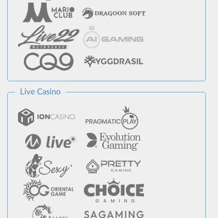
Live Casino