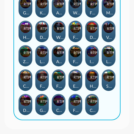
RTP
89%
RTP
83%
RTP
91%
RTP
79%
RTP
87%
RTP
Golden Zongzi
KungFu
Athena
Werewolf
FEATURE BUY・SUPER POWERFUL
Moon Festival
RTP
85%
RTP
RTP
91%
RTP
79%
RTP
95%
RTP
Hand Of God
Dragon Boat Festival
Wu Xia
Fortune God
DA FU GUI
Vampire
RTP
88%
RTP
88%
RTP
RTP
86%
RTP
88%
RTP
83%
ZUMA
Love
Alchemy
Fortune Bull
India Treasure
Lucky Panda
RTP
84%
RTP
95%
RTP
94%
RTP
80%
RTP
91%
RTP
85%
China Empress
Face Off
Fish Prawn Crab
Elephant
Halloween
Santa Claus
RTP
89%
RTP
89%
RTP
81%
RTP
92%
RTP
88%
DIAO CHAN FA DA CAI
GOLDEN JADE
Crazy 777
FEATURE BUY・CHRISTMAS EXPRESS
Chef Husky