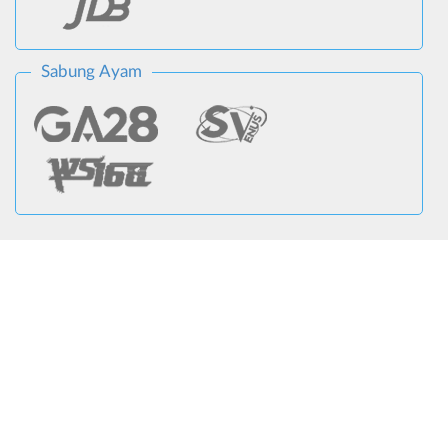
Sabung Ayam